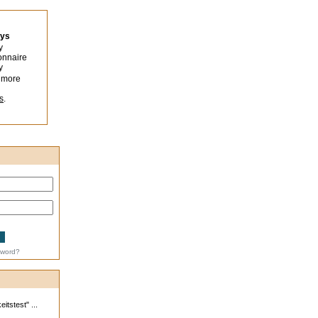
eys
y
onnaire
y
 more
s
.
sword?
tstest" ...