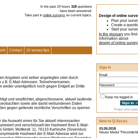
In the past 24 hours
328
questions
have been answered.
Take part in
online surveys
on current topics.
Design of online surv
Plan your surve
Create a questi
Start your surve
In the glossary
you find
information about
design of online survey
unt
Contact
10 survey tips
Sign in
Email
en Angaben und selber angelegten oder durch
 z.B. E-Mail-Adressen, Teilnehmernamen,
Password
weder unentgeltlich noch gegen Entgelt an Dritte
Keep me logged in
tigt und verpflichtet, abgeschlossene, aktuell laufende
 beobachten sowie alle damit verbundenen Daten
en gegen geltende rechtliche Vorschriften zu sperren
Forgot your pas
ie Auswahl eines für Sie aktuell interessanten
New to Q-Set.eu
isiert und verschlüsselt der Hashwert Ihrer E-Mail-
03.09.2018
s GmbH, Moltkestr. 11, 76133 Karlsruhe (Sovendus)
Neues Modul "Persönlichkei
donymisierte Hashwert der E-Mail-Adresse wird zur
rliegenden Widerspruchs gegen Werbung von Sovendus