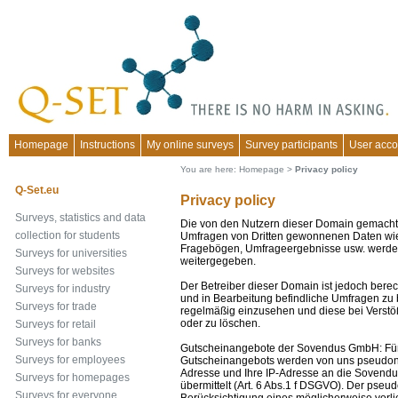
Homepage
Instructions
My online surveys
Survey participants
User acco
You are here:
Homepage
>
Privacy policy
Q-Set.eu
Privacy policy
Surveys, statistics and data
Die von den Nutzern dieser Domain gemacht
collection for students
Umfragen von Dritten gewonnenen Daten wie
Fragebögen, Umfrageergebnisse usw. werden 
Surveys for universities
weitergegeben.
Surveys for websites
Der Betreiber dieser Domain ist jedoch berech
Surveys for industry
und in Bearbeitung befindliche Umfragen zu
Surveys for trade
regelmäßig einzusehen und diese bei Verstöß
oder zu löschen.
Surveys for retail
Surveys for banks
Gutscheinangebote der Sovendus GmbH: Für d
Surveys for employees
Gutscheinangebots werden von uns pseudonym
Adresse und Ihre IP-Adresse an die Sovendu
Surveys for homepages
übermittelt (Art. 6 Abs.1 f DSGVO). Der pseu
Surveys for everyone
Berücksichtigung eines möglicherweise vo