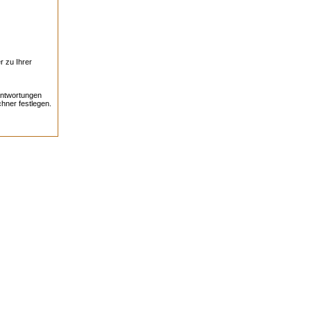
r zu Ihrer
antwortungen
hner festlegen.