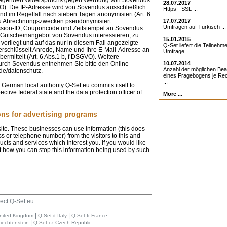
28.07.2017
VO). Die IP-Adresse wird von Sovendus ausschließlich
Https - SSL ...
d im Regelfall nach sieben Tagen anonymisiert (Art. 6
zu Abrechnungszwecken pseudonymisiert
17.07.2017
Umfragen auf Türkisch ...
ession-ID, Couponcode und Zeitstempel an Sovendus
in Gutscheinangebot von Sovendus interessieren, zu
15.01.2015
vorliegt und auf das nur in diesem Fall angezeigte
Q-Set liefert die Teilnehme
erschlüsselt Anrede, Name und Ihre E-Mail-Adresse an
Umfrage ...
rmittelt (Art. 6 Abs.1 b, f DSGVO). Weitere
durch Sovendus entnehmen Sie bitte den Online-
10.07.2014
Anzahl der möglichen Be
de/datenschutz.
eines Fragebogens je Rec
...
a German local authority Q-Set.eu commits itself to
ective federal state and the data protection officer of
More ...
ons for advertising programs
site. These businesses can use information (this does
 or telephone number) from the visitors to this and
ucts and services which interest you. If you would like
 how you can stop this information being used by such
ect Q-Set.eu
|
|
nited Kingdom
Q-Set.it Italy
Q-Set.fr France
|
Liechtenstein
Q-Set.cz Czech Republic