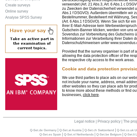
verwendet (Art. 21 Abs.3, Art. 6 Abs.1 c DSG
Create surveys
zu Zwecken der Datensicherheit verwendet un
Online survey
Abs.1 f DSGVO). Außerdem übermitteln wir 
Bestellnummer, Bestellwert mit Währung, S
Analyse SPSS Survey
(Art. 6 Abs.1 f DSGVO). Wenn Sie sich für e
Ihrer E-Mail-Adresse kein Werbewiderspruch 
Gutschein-Banner klicken, werden von uns v
Sovendus zur Vorbereitung des Gutscheins übe
Informationen zur Verarbeitung Ihrer Daten 
Datenschutzhinweisen unter www.sovendus.
Provided that the survey organiser is part of 
allowing the data protection officer of the resp
the respective city access to the work areas.
Cookie and data protection provisi
We use third parties to place ads on our web
not include your name, address, email address
other websites so they can place ads for prod
to know more about these methods or find out
businesses,
click here
.
Legal notice
|
Privacy policy
|
The proj
|
|
|
Q-Set.de Germany
Q-Set.at Austria
Q-Set.ch Switzerland
Q-Set.co.uk U
|
|
|
Q-Set.es Spain
Q-Set.nl Netherlands
Q-Set.be Belgium
Q-Set.li 