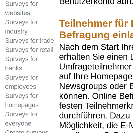
Benutzerkonto abru
Surveys for
websites
Teilnehmer für 
Surveys for
industry
Befragung einl
Surveys for trade
Nach dem Start Ihr
Surveys for retail
erhalten Sie einen 
Surveys for
Umfrageteilnehmer 
banks
auf Ihre Homepage 
Surveys for
Newsgroups oder Bl
employees
können. Online Be
Surveys for
festen Teilnehmerk
homepages
Surveys for
durchführen. Dazu 
everyone
Möglichkeit, die E-
Create surveys