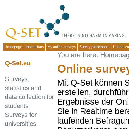
Homepage
Instructions
My online surveys
Survey participants
User acco
You are here:
Homepa
Q-Set.eu
Online surve
Surveys,
Mit Q-Set können S
statistics and
erstellen, durchfüh
data collection for
Ergebnisse der On
students
Sie in Realtime ber
Surveys for
laufenden Befragun
universities