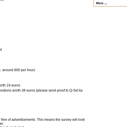
More ...
nt
x. around 900 per hour)
orth 19 euros
uestions worth 38 euros (please send proof to Q-Set by
 free of advertisements. This means the survey will look
er.