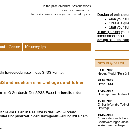
In the past 24 hours
328
questions
have been answered.
Take part in
online surveys
on current topics.
Design of online s
Plan your su
Create a que
Start your su
In the glossary
you f
information about
design of online sur
unt
Contact
10 survey tips
New to Q-Set.eu
03.09.2018
re Umfrageergebnisse in das SPSS-Format.
Neues Modul "Persönlic
28.07.2017
SPSS und möchten eine Umfrage durchführen
Https - SSL ...
17.07.2017
mit Q-Set durch. Der SPSS-Export ist bereits in der
Umfragen auf Türkisch
15.01.2015
Q-Set liefert die Teiln
Umfrage ...
n Sie die Daten in Realtime in das SPSS-Format
10.07.2014
Datei sind jederzeit in der Umfrageauswertung mit einem
Anzahl der möglichen
Beantwortungen eine
je Rechner festlegen. .
eu.