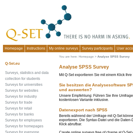
Homepage
Instructions
My online surveys
Survey participants
User acco
You are here:
Homepage
>
Analyse SPSS Survey
Q-Set.eu
Analyse SPSS Survey
Surveys, statistics and data
Mit Q-Set exportieren Sie mit einem Klick Ih
collection for students
Sie besitzen die Analysesoftware 
Surveys for universities
und auswerten?
Surveys for websites
Unsere Empfehlung: Führen Sie Ihre Umfragen 
Surveys for industry
kostenlosen Variante inklusive.
Surveys for trade
Surveys for retail
Datenexport nach SPSS
Surveys for banks
Bereits während der Umfrage mit Q-Set könne
exportieren. Die Syntax-Datei und die Daten-
Surveys for employees
Klick abrufbar.
Surveys for homepages
Surveys for everyone
Create online surveys free of charge at Q-Set.