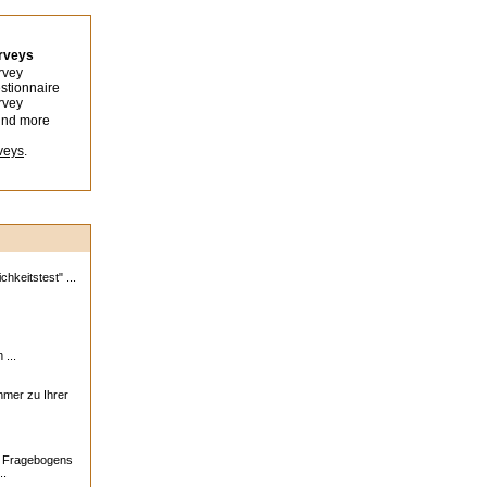
urveys
rvey
stionnaire
rvey
ind more
veys
.
hkeitstest" ...
 ...
ehmer zu Ihrer
s Fragebogens
..