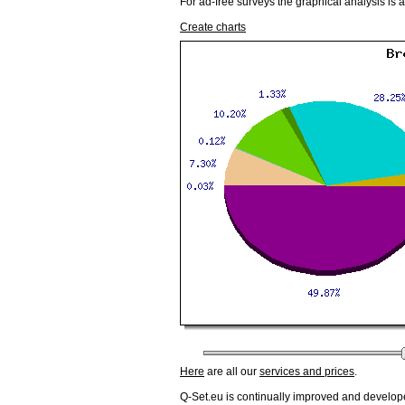
For ad-free surveys the graphical analysis is 
Create charts
Here
are all our
services and prices
.
Q-Set.eu is continually improved and develop