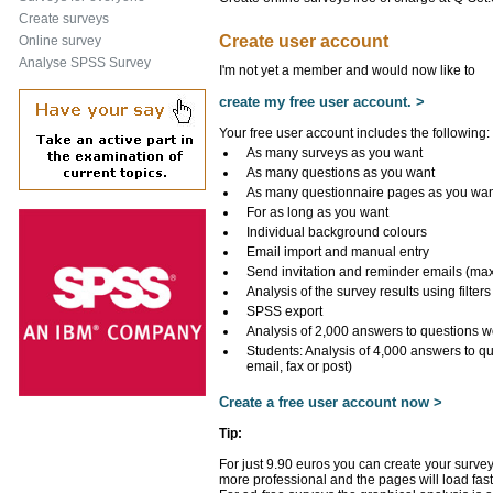
Create surveys
Create user account
Online survey
Analyse SPSS Survey
I'm not yet a member and would now like to
create my free user account. >
Your free user account includes the following:
As many surveys as you want
As many questions as you want
As many questionnaire pages as you wa
For as long as you want
Individual background colours
Email import and manual entry
Send invitation and reminder emails (ma
Analysis of the survey results using filters
SPSS export
Analysis of 2,000 answers to questions w
Students: Analysis of 4,000 answers to q
email, fax or post)
Create a free user account now >
Tip:
For just 9.90 euros you can create your survey
more professional and the pages will load fast